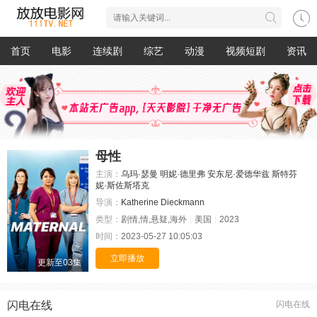
首页
电影
连续剧
综艺
动漫
视频短剧
资讯
母性
主演：
乌玛·瑟曼
明妮·德里弗
安东尼·爱德华兹
斯特芬
妮·斯佐斯塔克
导演：
Katherine
Dieckmann
类型：
剧情,情,悬疑,海外
美国
2023
时间：
2023-05-27 10:05:03
立即播放
更新至03集
闪电在线
闪电在线