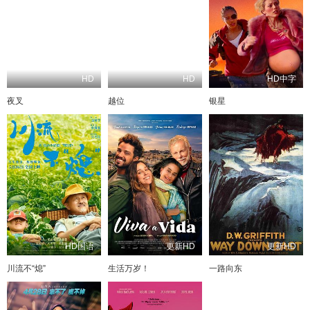
HD
HD
HD中字
夜叉
越位
银星
HD国语
更新HD
更新HD
川流不“熄”
生活万岁！
一路向东