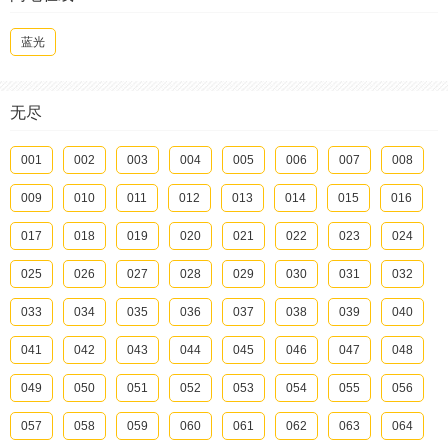
蓝光
无尽
001
002
003
004
005
006
007
008
009
010
011
012
013
014
015
016
017
018
019
020
021
022
023
024
025
026
027
028
029
030
031
032
033
034
035
036
037
038
039
040
041
042
043
044
045
046
047
048
049
050
051
052
053
054
055
056
057
058
059
060
061
062
063
064