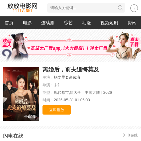
首页
电影
连续剧
综艺
动漫
视频短剧
资讯
离婚后，前夫追悔莫及
主演：
杨文昊＆余紫瑄
导演：
未知
类型：
现代都市,短大全
中国大陆
2026
时间：
2026-05-31 01:05:03
立即播放
全60集
闪电在线
闪电在线