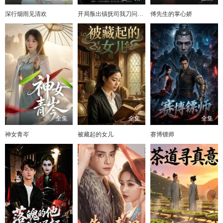
深行烟雨见清欢
开局叛出镇抚司我刀问江湖
傅先生的掌心娇
全集
全集
全集
神女青岑
被藏起的女儿
赛博镖师