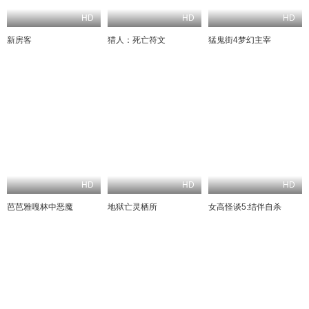
HD
HD
HD
新房客
猎人：死亡符文
猛鬼街4梦幻主宰
HD
HD
HD
芭芭雅嘎林中恶魔
地狱亡灵栖所
女高怪谈5:结伴自杀