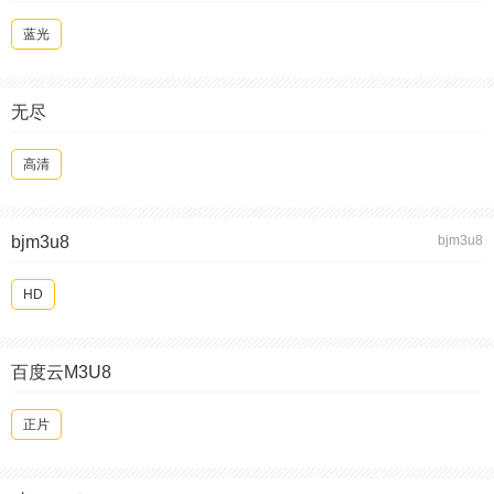
蓝光
无尽
高清
bjm3u8
bjm3u8
HD
百度云M3U8
正片