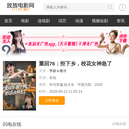
首页
电影
连续剧
综艺
动漫
视频短剧
资讯
重回76：拒下乡，校花女神急了
主演：
李硕＆楼冷
导演：
未知
类型：
年代穿越,短大全
中国大陆
2026
时间：
2026-05-22 11:05:14
立即播放
全73集
闪电在线
闪电在线